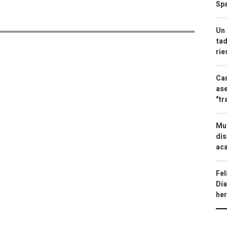
Spa
Un 
tad
ri
Can
ase
"tr
Mue
dis
aca
Fel
Día
he