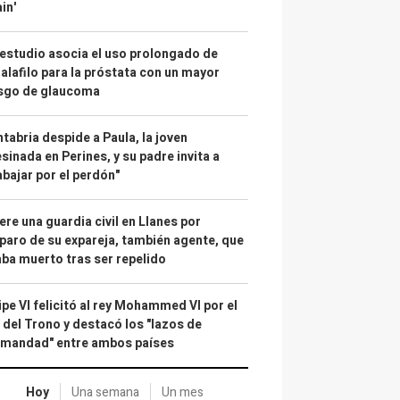
in'
estudio asocia el uso prolongado de
alafilo para la próstata con un mayor
esgo de glaucoma
tabria despide a Paula, la joven
sinada en Perines, y su padre invita a
abajar por el perdón"
re una guardia civil en Llanes por
paro de su expareja, también agente, que
ba muerto tras ser repelido
ipe VI felicitó al rey Mohammed VI por el
 del Trono y destacó los "lazos de
rmandad" entre ambos países
Hoy
Una semana
Un mes