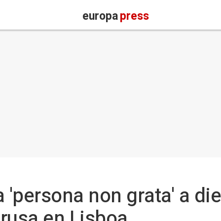
europa
press
a 'persona non grata' a d
rusa en Lisboa