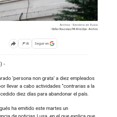
Archivo - Bandera de Rusia
- Stefan Rousseau/PA Wire/dpa - Archivo
IA
Seguir en
Abrir opciones para compartir
) -
arado 'persona non grata' a diez empleados
r llevar a cabo actividades "contrarias a la
ncedido diez días para abandonar el país.
ugués ha emitido este martes un
cia de noticias Lusa, en el que explica que