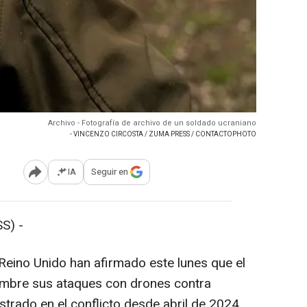
Archivo - Fotografía de archivo de un soldado ucraniano
- VINCENZO CIRCOSTA / ZUMA PRESS / CONTACTOPHOTO
IA
Seguir en
Abrir opciones para compartir
S) -
 Reino Unido han afirmado este lunes que el
iembre sus ataques con drones contra
strado en el conflicto desde abril de 2024,