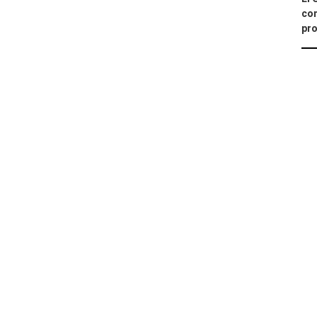
con
pro