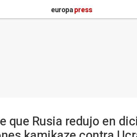
europa
press
e que Rusia redujo en di
ones kamikaze contra Ucr