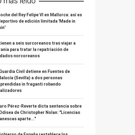
o más leído
coche del Rey Felipe VI en Mallorca: así es
deportivo de edición limitada 'Made in
in'
ienen a seis surcoreanos tras viajar a
ania para tratar la repatriación de
ldados norcoreanos
Guardia Civil detiene en Fuentes de
alucía (Sevilla) a dos personas
prendidas in fraganti robando
alizadores
uro Pérez-Reverte dicta sentencia sobre
Odisea de Christopher Nolan: "Licencias
anescas aparte..."
Gobierno de España restablece los