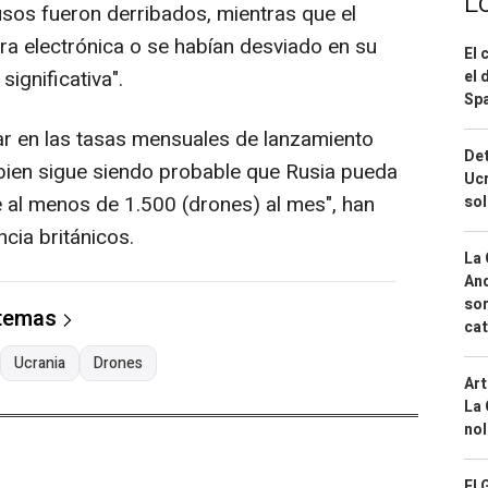
L
usos fueron derribados, mientras que el
ra electrónica o se habían desviado en su
El 
ignificativa".
el 
Spa
ar en las tasas mensuales de lanzamiento
Det
i bien sigue siendo probable que Rusia pueda
Ucr
 al menos de 1.500 (drones) al mes", han
so
ncia británicos.
La 
And
sor
 temas
cat
Ucrania
Drones
Art
La 
nol
El 