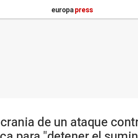
europa
press
crania de un ataque cont
ica para "detener el sumin