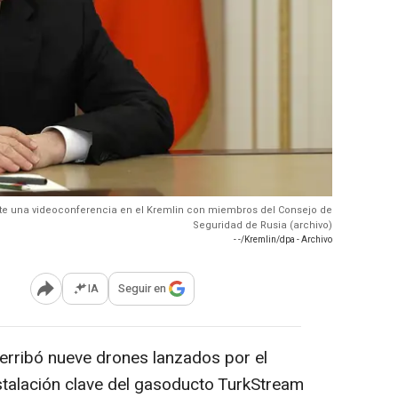
rante una videoconferencia en el Kremlin con miembros del Consejo de
Seguridad de Rusia (archivo)
- -/Kremlin/dpa - Archivo
IA
Seguir en
Abrir opciones para compartir
rribó nueve drones lanzados por el
nstalación clave del gasoducto TurkStream