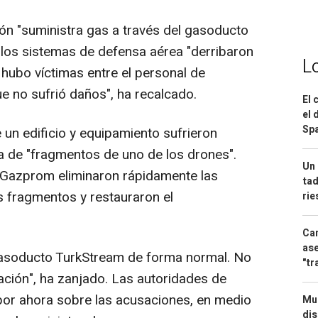
ión "suministra gas a través del gasoducto
los sistemas de defensa aérea "derribaron
L
 hubo víctimas entre el personal de
e no sufrió daños", ha recalcado.
El 
el 
Spa
un edificio y equipamiento sufrieron
da de "fragmentos de uno de los drones".
Un 
Gazprom eliminaron rápidamente las
tad
s fragmentos y restauraron el
ri
Can
ase
 gasoducto TurkStream de forma normal. No
"tr
ación", ha zanjado. Las autoridades de
por ahora sobre las acusaciones, en medio
Mue
dis