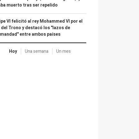
ba muerto tras ser repelido
ipe VI felicitó al rey Mohammed VI por el
 del Trono y destacó los "lazos de
rmandad" entre ambos países
Hoy
Una semana
Un mes