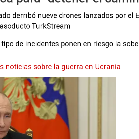
do derribó nueve drones lanzados por el E
 gasoducto TurkStream
 tipo de incidentes ponen en riesgo la sobe
as noticias sobre la guerra en Ucrania