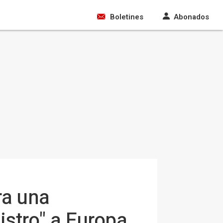
Boletines
Abonados
ra una
istro" a Europa