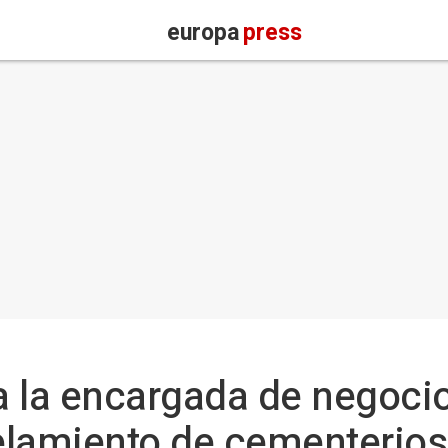
europa
press
 la encargada de negocio
elamiento de cementerios