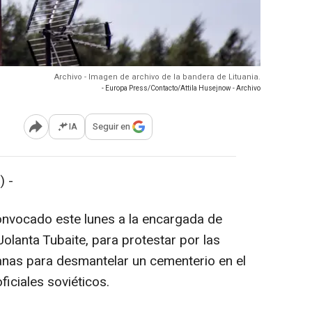
Archivo - Imagen de archivo de la bandera de Lituania.
- Europa Press/Contacto/Attila Husejnow - Archivo
IA
Seguir en
Abrir opciones para compartir
 -
onvocado este lunes a la encargada de
Jolanta Tubaite, para protestar por las
uanas para desmantelar un cementerio en el
iciales soviéticos.