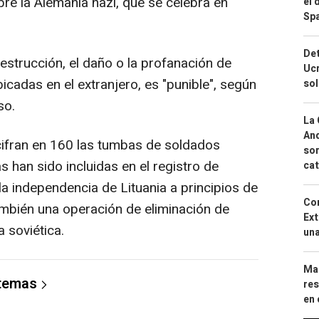
bre la Alemania nazi, que se celebra en
el 
Spa
Det
strucción, el daño o la profanación de
Ucr
bicadas en el extranjero, es "punible", según
so
so.
La 
And
 cifran en 160 las tumbas de soldados
sor
as han sido incluidas en el registro de
cat
 la independencia de Lituania a principios de
Cor
mbién una operación de eliminación de
Ext
 soviética.
una
Mar
 temas
res
en 