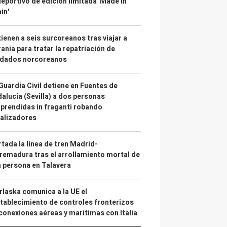
deportivo de edición limitada 'Made in
in'
ienen a seis surcoreanos tras viajar a
ania para tratar la repatriación de
ldados norcoreanos
Guardia Civil detiene en Fuentes de
alucía (Sevilla) a dos personas
prendidas in fraganti robando
alizadores
tada la línea de tren Madrid-
remadura tras el arrollamiento mortal de
 persona en Talavera
laska comunica a la UE el
tablecimiento de controles fronterizos
conexiones aéreas y marítimas con Italia