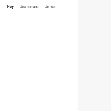
Hoy
Una semana
Un mes