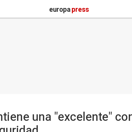
europa
press
iene una "excelente" co
guridad