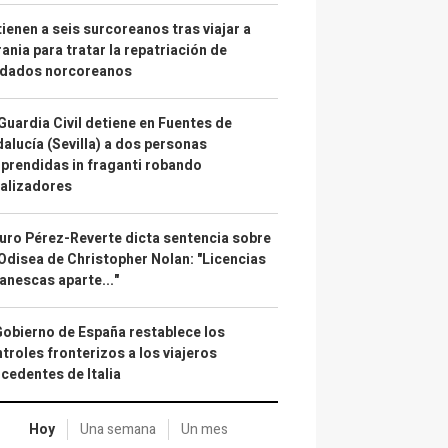
ienen a seis surcoreanos tras viajar a
ania para tratar la repatriación de
ldados norcoreanos
Guardia Civil detiene en Fuentes de
alucía (Sevilla) a dos personas
prendidas in fraganti robando
alizadores
uro Pérez-Reverte dicta sentencia sobre
Odisea de Christopher Nolan: "Licencias
anescas aparte..."
Gobierno de España restablece los
troles fronterizos a los viajeros
cedentes de Italia
Hoy
Una semana
Un mes