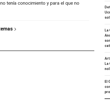
 no tenía conocimiento y para el que no
Det
Ucr
so
 temas
La 
And
sor
cat
Art
La 
nol
El 
con
pro