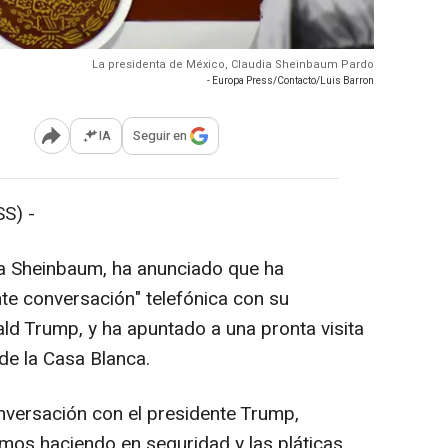
La presidenta de México, Claudia Sheinbaum Pardo
- Europa Press/Contacto/Luis Barron
IA
Seguir en
Abrir opciones para compartir
S) -
ia Sheinbaum, ha anunciado que ha
nte conversación" telefónica con su
d Trump, y ha apuntado a una pronta visita
 de la Casa Blanca.
onversación con el presidente Trump,
mos haciendo en seguridad y las pláticas