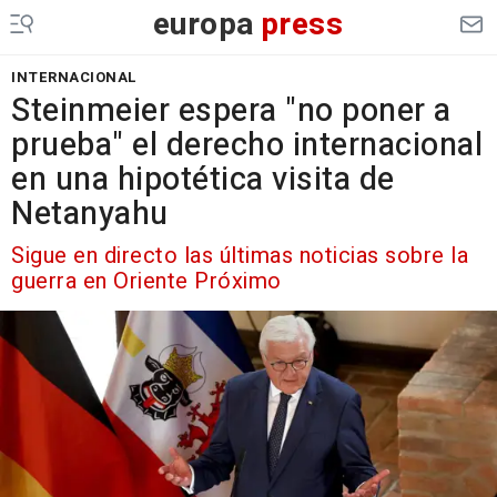
europa
press
INTERNACIONAL
Steinmeier espera "no poner a
prueba" el derecho internacional
en una hipotética visita de
Netanyahu
Sigue en directo las últimas noticias sobre la
guerra en Oriente Próximo