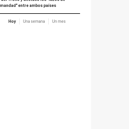
rmandad" entre ambos países
Hoy
Una semana
Un mes