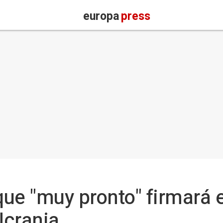
europa
press
ue "muy pronto" firmará 
Ucrania