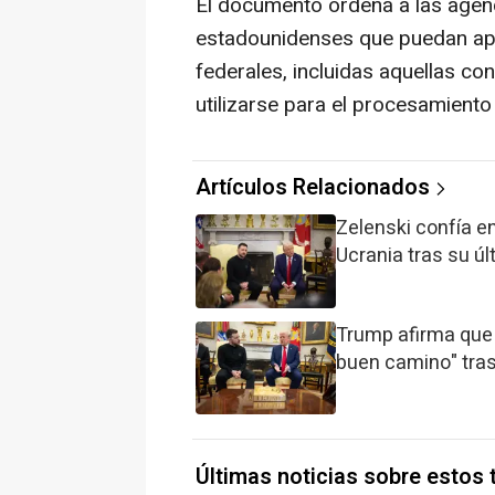
El documento ordena a las agenc
estadounidenses que puedan apr
federales, incluidas aquellas co
utilizarse para el procesamiento
Artículos Relacionados
Zelenski confía e
Ucrania tras su ú
Trump afirma que 
buen camino" tras
Últimas noticias sobre estos