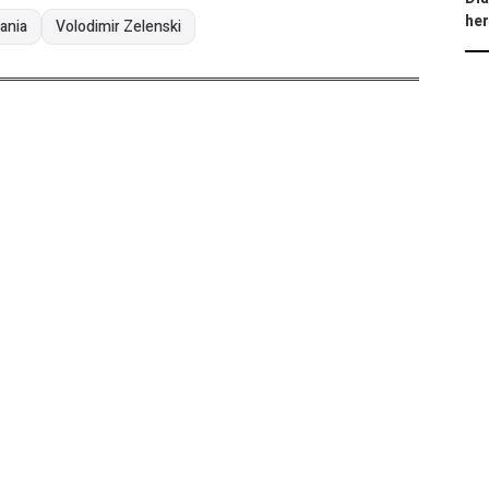
he
ania
Volodimir Zelenski