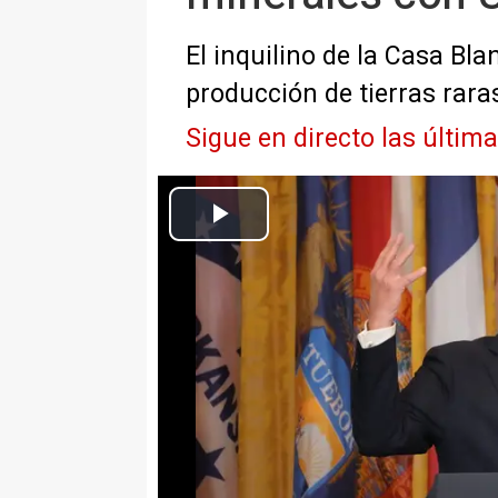
El inquilino de la Casa Bl
producción de tierras rara
Sigue en directo las últim
Europa Press Internacional
Actualizado: viernes, 21 marzo 2025 10:33
MADRID, 21 Mar. (EUROPA PRES
El presidente de Estados Unidos
que "muy pronto" firmará el acue
raras', con Ucrania tras las neg
lugar después de la discusión 