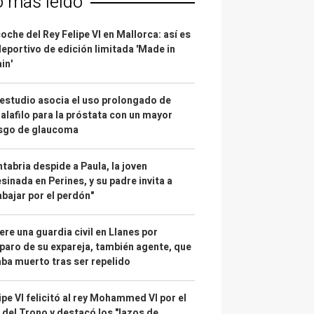
o más leído
coche del Rey Felipe VI en Mallorca: así es
deportivo de edición limitada 'Made in
in'
estudio asocia el uso prolongado de
alafilo para la próstata con un mayor
esgo de glaucoma
tabria despide a Paula, la joven
sinada en Perines, y su padre invita a
abajar por el perdón"
re una guardia civil en Llanes por
paro de su expareja, también agente, que
ba muerto tras ser repelido
ipe VI felicitó al rey Mohammed VI por el
 del Trono y destacó los "lazos de