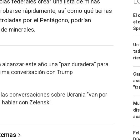
L
ias federales crear una lista de minas
obarse rápidamente, así como qué tierras
El 
ntroladas por el Pentágono, podrían
el 
 de minerales.
Spa
Un 
tad
ri
n alcanzar este año una "paz duradera" para
ltima conversación con Trump
Can
ase
"tr
las conversaciones sobre Ucrania "van por
 hablar con Zelenski
Mue
dis
aca
Fel
 temas
Día