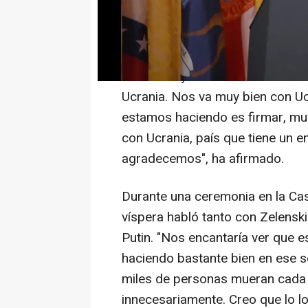
ucraniano, Volodimir Zelenski.
"Estamos firmando acuerdos en va
minerales y muchas otras cosas 
Ucrania. Nos va muy bien con Uc
estamos haciendo es firmar, muy
con Ucrania, país que tiene un en
agradecemos", ha afirmado.
Durante una ceremonia en la Ca
víspera habló tanto con Zelenski
Putin. "Nos encantaría ver que 
haciendo bastante bien en ese s
miles de personas mueran cada 
innecesariamente. Creo que lo lo