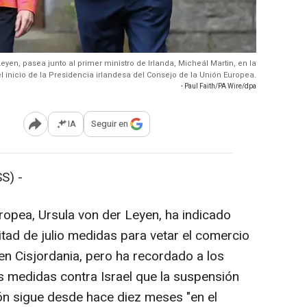
eyen, pasea junto al primer ministro de Irlanda, Micheál Martin, en la
l inicio de la Presidencia irlandesa del Consejo de la Unión Europea.
- Paul Faith/PA Wire/dpa
IA
Seguir en
Abrir opciones para compartir
S) -
ropea, Ursula von der Leyen, ha indicado
tad de julio medidas para vetar el comercio
en Cisjordania, pero ha recordado a los
medidas contra Israel que la suspensión
ón sigue desde hace diez meses "en el