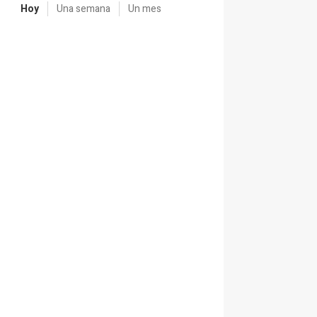
Hoy
Una semana
Un mes