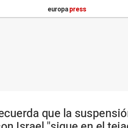
europa
press
ecuerda que la suspensió
n Israel "sigue en el teja