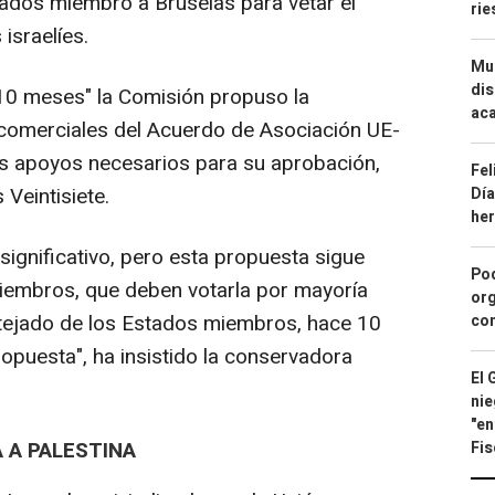
stados miembro a Bruselas para vetar el
ri
israelíes.
Mue
dis
 10 meses" la Comisión propuso la
aca
 comerciales del Acuerdo de Asociación UE-
os apoyos necesarios para su aprobación,
Fel
 Veintisiete.
Día
he
ignificativo, pero esta propuesta sigue
Pod
iembros, que deben votarla por mayoría
org
l tejado de los Estados miembros, hace 10
con
puesta", ha insistido la conservadora
El 
nie
"en
 A PALESTINA
Fis