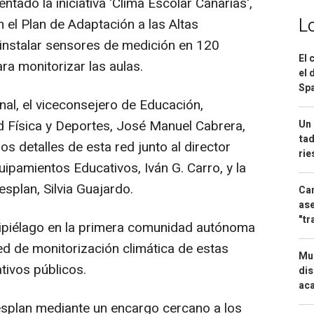
tado la iniciativa 'Clima Escolar Canarias',
L
 el Plan de Adaptación a las Altas
instalar sensores de medición en 120
El 
ra monitorizar las aulas.
el 
Spa
nal, el viceconsejero de Educación,
d Física y Deportes, José Manuel Cabrera,
Un 
tad
os detalles de esta red junto al director
ri
uipamientos Educativos, Iván G. Carro, y la
esplan, Silvia Guajardo.
Can
ase
"tr
rchipiélago en la primera comunidad autónoma
d de monitorización climática de estas
Mue
tivos públicos.
dis
aca
esplan mediante un encargo cercano a los