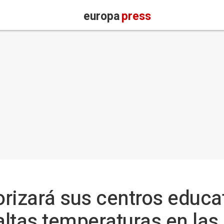
europa
press
rizará sus centros educa
altas temperaturas en las