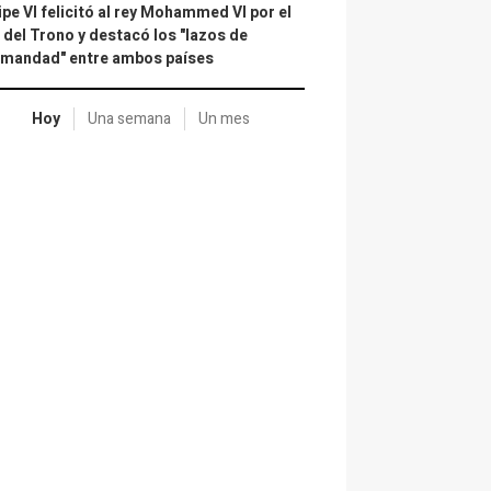
ipe VI felicitó al rey Mohammed VI por el
 del Trono y destacó los "lazos de
rmandad" entre ambos países
Hoy
Una semana
Un mes