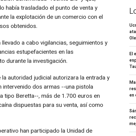
ido había trasladado el punto de venta y
L
iante la explotación de un comercio con el
esos obtenidos.
Ucr
ata
Ole
llevado a cabo vigilancias, seguimientos y
ncias estupefacientes en las
El 
o durante la investigación.
esp
Ta
la autoridad judicial autorizara la entrada y
Mar
an intervenido dos armas --una pistola
res
a tipo Beretta--, más de 1.700 euros en
en 
ocaína dispuestas para su venta, así como
Sán
rec
mej
operativo han participado la Unidad de