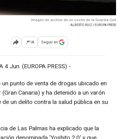
Imagen de archivo de un coche de la Guardia Civil
- ALBERTO RUIZ / EUROPA PRESS
IA
Seguir en
Abrir opciones para compartir
4 Jun. (EUROPA PRESS) -
do un punto de venta de drogas ubicado en
 (Gran Canaria) y ha detenido a un varón
de un delito contra la salud pública en su
ia de Las Palmas ha explicado que la
ación denominada 'Yoshito 2.0' y que,