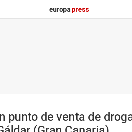
europa
press
n punto de venta de drog
Gáldar (Gran Canaria)