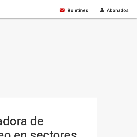
Boletines
Abonados
adora de
eo en sectores