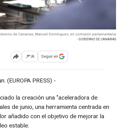
 Gobierno de Canarias, Manuel Domínguez, en comisión parlamentaria
- GOBIERNO DE CANARIAS
IA
Seguir en
Abrir opciones para compartir
n. (EUROPA PRESS) -
ciado la creación una "aceleradora de
ales de junio, una herramienta centrada en
lor añadido con el objetivo de mejorar la
eo estable.