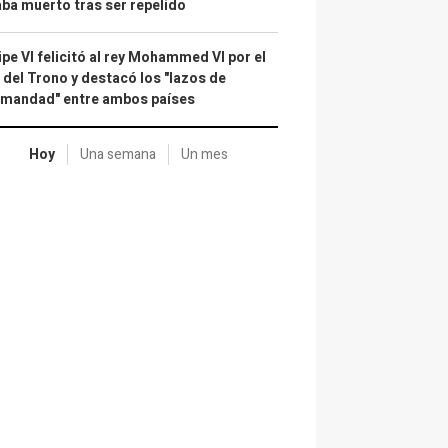
ba muerto tras ser repelido
ipe VI felicitó al rey Mohammed VI por el
 del Trono y destacó los "lazos de
rmandad" entre ambos países
Hoy
Una semana
Un mes