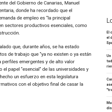
dente del Gobierno de Canarias, Manuel
ntaria, donde ha recordado que el
 demanda de empleo es "la principal
L
s en sectores productivos esenciales, como
strucción.
El 
el 
Spa
ñalado que, durante años, se ha estado
s de trabajo que "ya no existen o ya están
Un 
a perfiles emergentes y de alto valor
tad
ri
 el papel "esencial" de las universidades y
 hecho un esfuerzo en esta legislatura
Can
ativos con el objetivo final de casar la
ase
"tr
Mue
dis