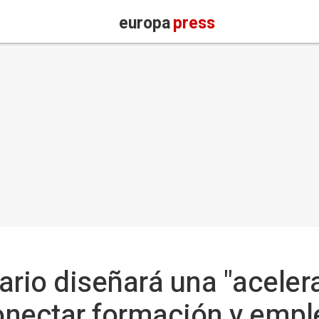
europa
press
ario diseñará una "aceler
onectar formación y empl