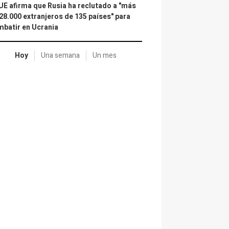
UE afirma que Rusia ha reclutado a "más
28.000 extranjeros de 135 países" para
batir en Ucrania
Hoy
Una semana
Un mes