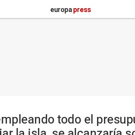
europa
press
 empleando todo el presu
ar la isla, se alcanzaría s