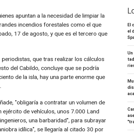
L
uienes apuntan a la necesidad de limpiar la
randes incendios forestales como el que
El 
el 
bado, 17 de agosto, y que es el tercero que
Spa
Un 
 periodistas, que tras realizar los cálculos
tad
ri
esto del Cabildo, concluye que se podría
iento de la isla, hay una parte enorme que
Mue
.
dis
aca
añade, "obligaría a contratar un volumen de
Can
 ejército de vehículos, unos 7.000 Land
ase
ingenieros, una barbaridad", para subrayar
"tr
obra idílica", se llegaría al citado 30 por