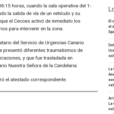
6:15 horas, cuando la sala operativa del 1-
L
do la salida de vía de un vehículo y su
 que el Cecoes activó de inmediato los
El 
el 
os para intervenir en la zona.
Spa
nitario del Servicio de Urgencias Canario
Det
que presentó diferentes traumatismos de
Ucr
so
caciones, y que fue trasladada en
ario Nuestra Señora de la Candelaria.
La 
And
lizó el atestado correspondiente.
sor
cat
Art
La 
nol