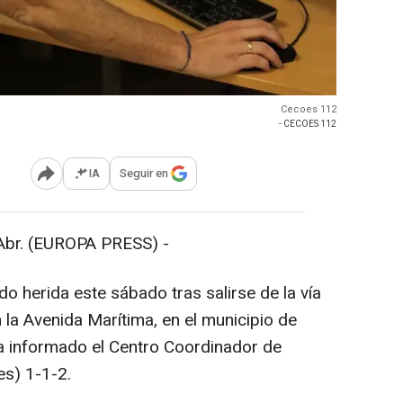
Cecoes 112
- CECOES 112
IA
Seguir en
Abrir opciones para compartir
br. (EUROPA PRESS) -
do herida este sábado tras salirse de la vía
n la Avenida Marítima, en el municipio de
a informado el Centro Coordinador de
s) 1-1-2.