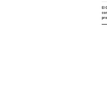
El 
con
pro