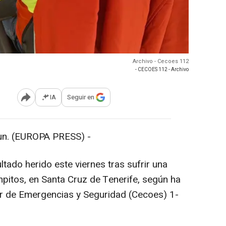
Archivo - Cecoes 112
- CECOES 112 - Archivo
IA
Seguir en
Abrir opciones para compartir
n. (EUROPA PRESS) -
tado herido este viernes tras sufrir una
mpitos, en Santa Cruz de Tenerife, según ha
r de Emergencias y Seguridad (Cecoes) 1-