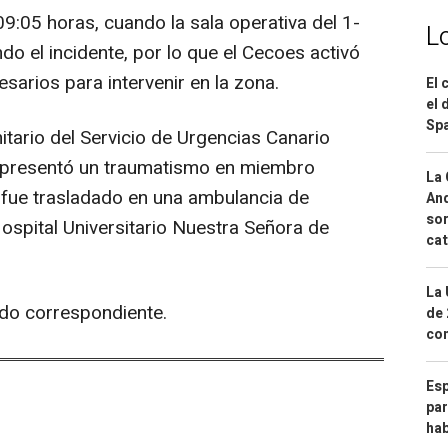
9:05 horas, cuando la sala operativa del 1-
L
do el incidente, por lo que el Cecoes activó
arios para intervenir en la zona.
El 
el 
Spa
nitario del Servicio de Urgencias Canario
ue presentó un traumatismo en miembro
La 
 fue trasladado en una ambulancia de
And
sor
Hospital Universitario Nuestra Señora de
cat
La 
tado correspondiente.
de 
com
Esp
par
hab