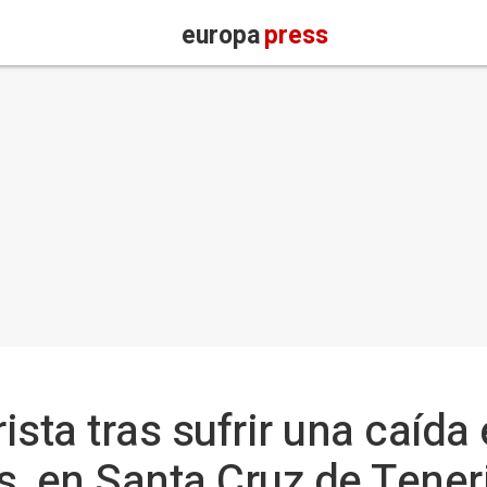
europa
press
sta tras sufrir una caída 
, en Santa Cruz de Tener