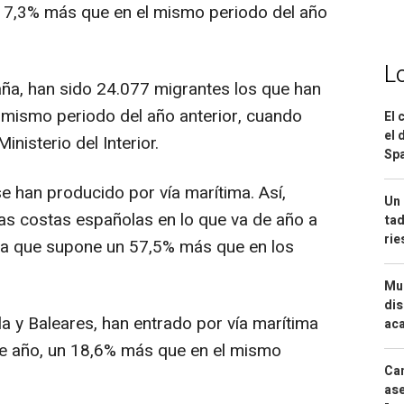
17,3% más que en el mismo periodo del año
L
aña, han sido 24.077 migrantes los que han
 mismo periodo del año anterior, cuando
El 
el 
nisterio del Interior.
Spa
e han producido por vía marítima. Así,
Un 
as costas españolas en lo que va de año a
tad
ri
fra que supone un 57,5% más que en los
Mue
dis
la y Baleares, han entrado por vía marítima
aca
de año, un 18,6% más que en el mismo
Can
ase