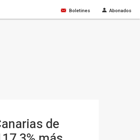
Boletines
Abonados
Canarias de
n 117,3% más