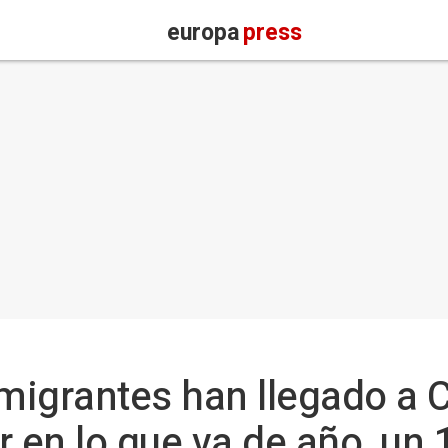
europa
press
migrantes han llegado a 
r en lo que va de año, u