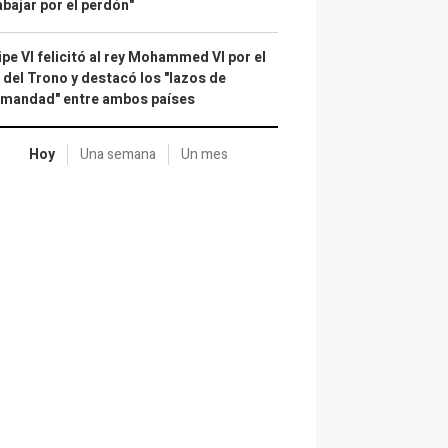
abajar por el perdón"
ipe VI felicitó al rey Mohammed VI por el
 del Trono y destacó los "lazos de
rmandad" entre ambos países
Hoy
Una semana
Un mes