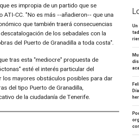
que es impropia de un partido que se
L
o ATI-CC. "No es más --añadieron-- que una
tonómico que también traerá consecuencias
Un 
 descatalogación de los sebadales con la
tad
ri
obras del Puerto de Granadilla a toda costa".
Mue
que tras esta "mediocre" propuesta de
dis
tonas" esté el interés particular del
aca
r los mayores obstáculos posibles para dar
Fel
as del tipo Puerto de Granadilla,
Día
cativo de la ciudadanía de Tenerife.
he
Pod
org
con