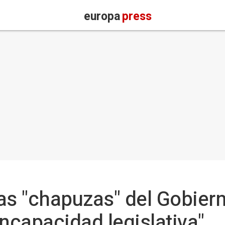
europa
press
as "chapuzas" del Gobier
incapacidad legislativa"