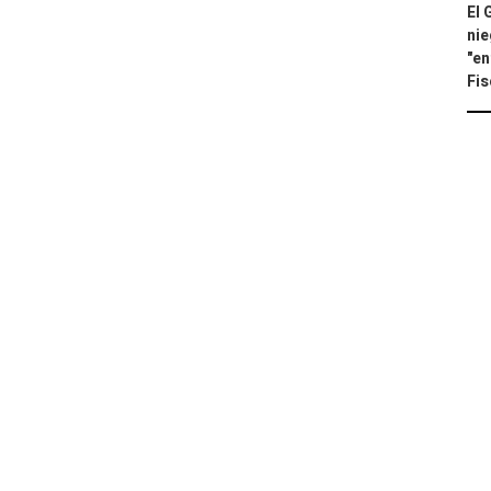
El 
nie
"en
Fis