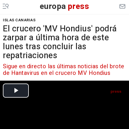
europa
press
ISLAS CANARIAS
El crucero 'MV Hondius' podrá
zarpar a última hora de este
lunes tras concluir las
repatriaciones
Sigue en directo las últimas noticias del brote
de Hantavirus en el crucero MV Hondius