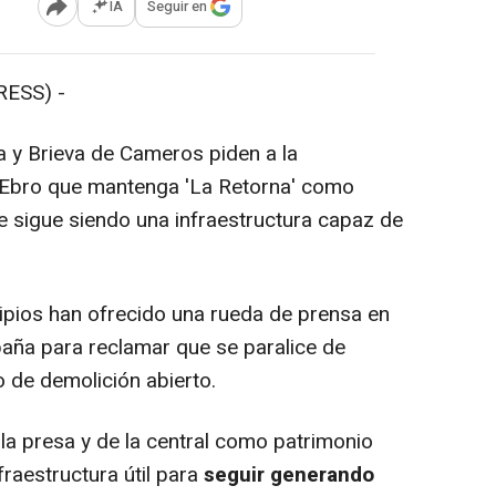
IA
Seguir en
Abrir opciones para compartir
ESS) -
 y Brieva de Cameros piden a la
 Ebro que mantenga 'La Retorna' como
e sigue siendo una infraestructura capaz de
ipios han ofrecido una rueda de prensa en
aña para reclamar que se paralice de
o de demolición abierto.
a presa y de la central como patrimonio
fraestructura útil para
seguir generando