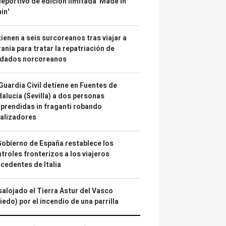
deportivo de edición limitada 'Made in
in'
ienen a seis surcoreanos tras viajar a
ania para tratar la repatriación de
ldados norcoreanos
Guardia Civil detiene en Fuentes de
alucía (Sevilla) a dos personas
prendidas in fraganti robando
alizadores
Gobierno de España restablece los
troles fronterizos a los viajeros
cedentes de Italia
alojado el Tierra Astur del Vasco
iedo) por el incendio de una parrilla