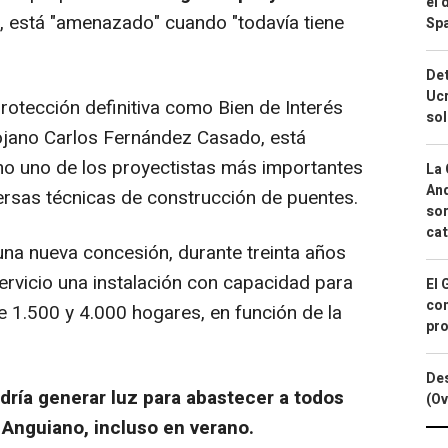
el 
, está "amenazado" cuando "todavía tiene
Spa
Det
Ucr
otección definitiva como Bien de Interés
so
 riojano Carlos Fernández Casado, está
mo uno de los proyectistas más importantes
La 
And
versas técnicas de construcción de puentes.
sor
cat
una nueva concesión, durante treinta años
rvicio una instalación con capacidad para
El 
con
re 1.500 y 4.000 hogares, en función de la
pro
Des
dría generar luz para abastecer a todos
(Ov
y Anguiano, incluso en verano.