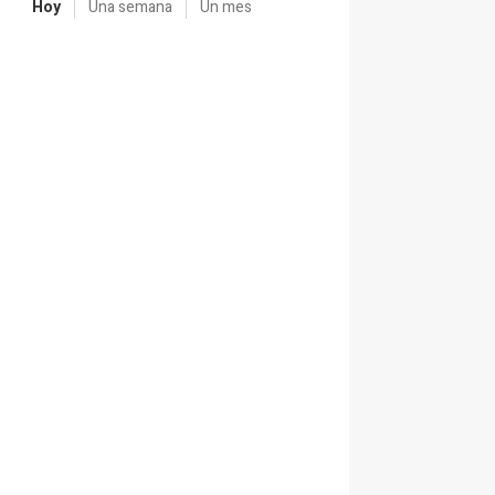
Hoy
Una semana
Un mes