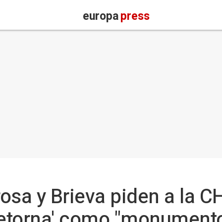
europa
press
osa y Brieva piden a la C
etorna' como "monumento