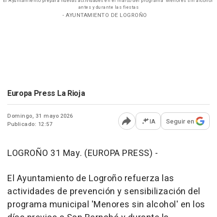
El Ayuntamiento prepara nuevas actividades en el marco del programa ‘Menores sin alcohol’
antes y durante las fiestas
- AYUNTAMIENTO DE LOGROÑO
Europa Press La Rioja
Domingo, 31 mayo 2026
IA
Seguir en
Publicado: 12:57
Abrir opciones para comp
LOGROÑO 31 May. (EUROPA PRESS) -
El Ayuntamiento de Logroño refuerza las
actividades de prevención y sensibilización del
programa municipal 'Menores sin alcohol' en los