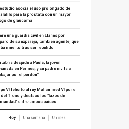
estudio asocia el uso prolongado de
alafilo para la próstata con un mayor
esgo de glaucoma
re una guardia civil en Llanes por
paro de su expareja, también agente, que
ba muerto tras ser repelido
tabria despide a Paula, la joven
sinada en Perines, y su padre invita a
abajar por el perdón"
ipe VI felicitó al rey Mohammed VI por el
 del Trono y destacó los "lazos de
rmandad" entre ambos países
Hoy
Una semana
Un mes