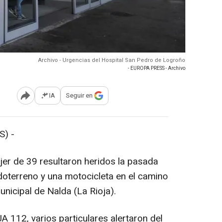
Archivo - Urgencias del Hospital San Pedro de Logroño
- EUROPA PRESS - Archivo
IA
Seguir en
Abrir opciones para compartir
) -
er de 39 resultaron heridos la pasada
todoterreno y una motocicleta en el camino
unicipal de Nalda (La Rioja).
112, varios particulares alertaron del