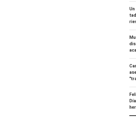
Un 
tad
ri
Mue
dis
aca
Can
ase
"tr
Fel
Día
he