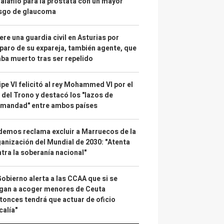
alafilo para la próstata con un mayor
esgo de glaucoma
re una guardia civil en Asturias por
paro de su expareja, también agente, que
ba muerto tras ser repelido
ipe VI felicitó al rey Mohammed VI por el
 del Trono y destacó los "lazos de
rmandad" entre ambos países
emos reclama excluir a Marruecos de la
anización del Mundial de 2030: "Atenta
tra la soberanía nacional"
Gobierno alerta a las CCAA que si se
gan a acoger menores de Ceuta
tonces tendrá que actuar de oficio
calía"