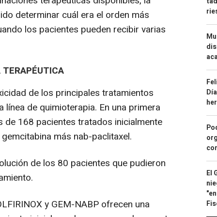
naciones terapéuticas disponibles, la
tad
ri
dido determinar cuál era el orden más
ando los pacientes pueden recibir varias
Mue
dis
aca
A TERAPÉUTICA
Fel
oxicidad de los principales tratamientos
Día
he
línea de quimioterapia. En una primera
s de 168 pacientes tratados inicialmente
Pod
gemcitabina más nab-paclitaxel.
org
con
volución de los 80 pacientes que pudieron
El 
tamiento.
nie
"en
FOLFIRINOX y GEM-NABP ofrecen una
Fis