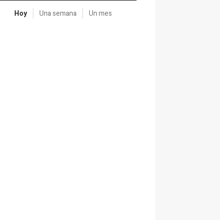
Hoy
Una semana
Un mes