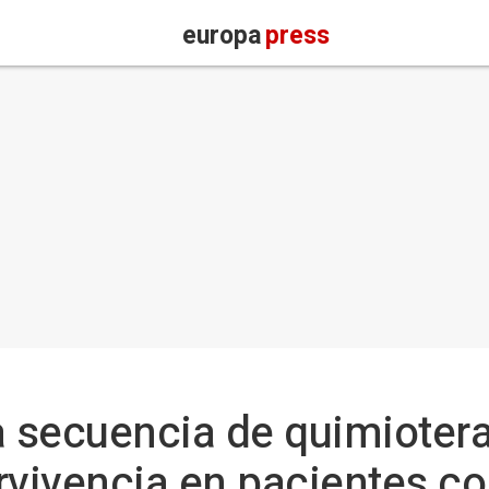
europa
press
a secuencia de quimiotera
rvivencia en pacientes c