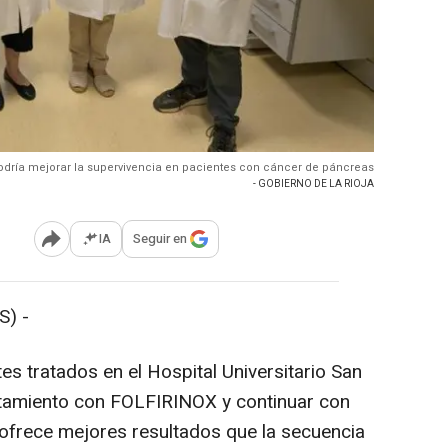
odría mejorar la supervivencia en pacientes con cáncer de páncreas
- GOBIERNO DE LA RIOJA
IA
Seguir en
Abrir opciones para compartir
) -
es tratados en el Hospital Universitario San
ratamiento con FOLFIRINOX y continuar con
ofrece mejores resultados que la secuencia