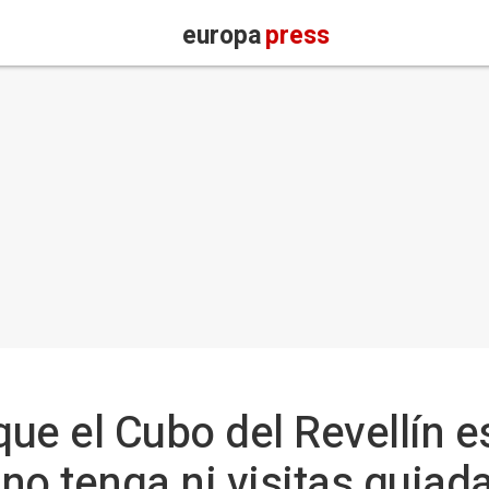
europa
press
que el Cubo del Revellín e
no tenga ni visitas guiad