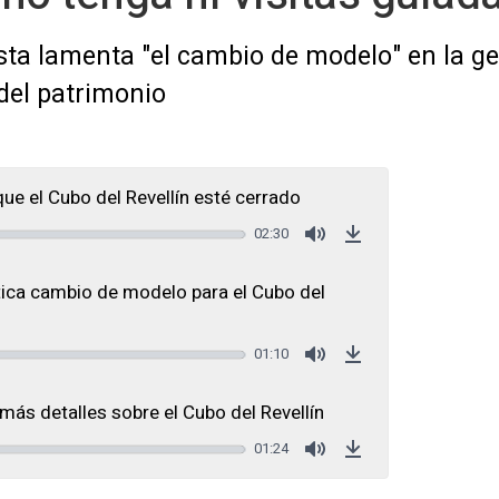
sta lamenta "el cambio de modelo" en la g
 del patrimonio
que el Cubo del Revellín esté cerrado
02:30
Mute
Download
ica cambio de modelo para el Cubo del
01:10
Mute
Download
ás detalles sobre el Cubo del Revellín
01:24
Mute
Download