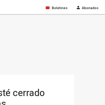
Boletines
Abonados
sté cerrado
as