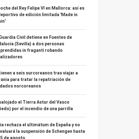
coche del Rey Felipe VI en Mallorca: así es
deportivo de edición limitada 'Made in
in'
Guardia Civil detiene en Fuentes de
alucía (Sevilla) a dos personas
prendidas in fraganti robando
alizadores
ienen a seis surcoreanos tras viajar a
ania para tratar la repatriación de
ldados norcoreanos
alojado el Tierra Astur del Vasco
iedo) por el incendio de una parrilla
lia rechaza el ultimátum de España y no
valuará la suspensión de Schengen hasta
15 de agosto