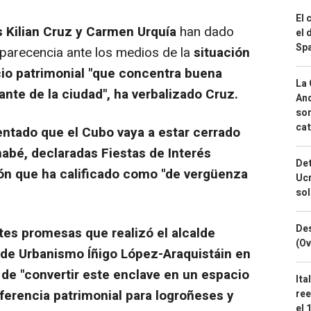
El 
s Kilian Cruz y Carmen Urquía
han dado
el 
Spa
arecencia ante los medios de la
situación
cio patrimonial "que concentra buena
La 
ante de la ciudad", ha verbalizado Cruz.
And
sor
cat
ntado que el Cubo vaya a estar cerrado
nabé, declaradas Fiestas de Interés
Det
ión que ha calificado como "de vergüenza
Ucr
so
Des
tes promesas que realizó el alcalde
(Ov
 de Urbanismo Íñigo López-Araquistáin en
n de "convertir este enclave en un espacio
Ita
ferencia patrimonial para logroñeses y
ree
el 