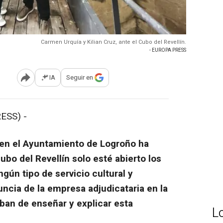
Carmen Urquía y Kilian Cruz, ante el Cubo del Revellín.
- EUROPA PRESS
IA
Seguir en
Abrir opciones para compartir
ESS) -
en el Ayuntamiento de Logroño ha
ubo del Revellín solo esté abierto los
gún tipo de servicio cultural y
uncia de la empresa adjudicataria en la
ban de enseñar y explicar esta
L