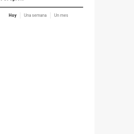
Hoy
Una semana
Un mes