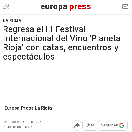
europa
press
LA RIOJA
Regresa el III Festival
Internacional del Vino 'Planeta
Rioja' con catas, encuentros y
espectáculos
Europa Press La Rioja
Miércoles, 8 julio 2026
IA
Seguir en
Publicado: 10:37
Abrir opciones para comp