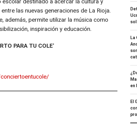
scolar destinado a acercar la cultura y
Det
 entre las nuevas generaciones de La Rioja.
Ucr
e, además, permite utilizar la música como
so
ibilización, inspiración y educación.
La 
And
ERTO PARA TU COLE'
sor
cat
¿Dó
s/conciertoentucole/
Map
en 
El 
con
pro