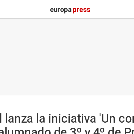
europa
press
l lanza la iniciativa 'Un co
a alumnado de 3º y 4º de P