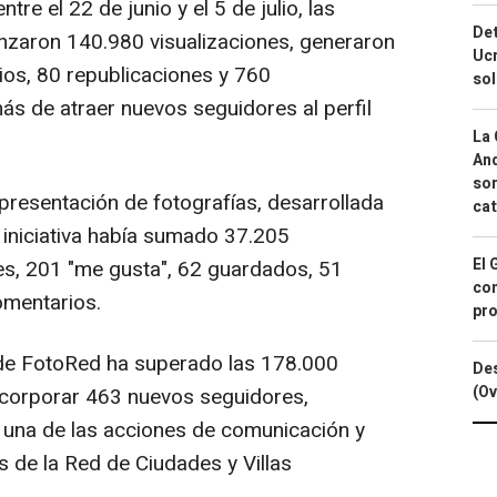
tre el 22 de junio y el 5 de julio, las
Det
nzaron 140.980 visualizaciones, generaron
Ucr
os, 80 republicaciones y 760
so
ás de atraer nuevos seguidores al perfil
La 
And
sor
presentación de fotografías, desarrollada
cat
a iniciativa había sumado 37.205
El 
nes, 201 "me gusta", 62 guardados, 51
con
omentarios.
pro
 de FotoRed ha superado las 178.000
Des
(Ov
incorporar 463 nuevos seguidores,
una de las acciones de comunicación y
s de la Red de Ciudades y Villas