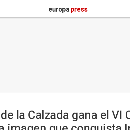
europa
press
de la Calzada gana el VI
a imagen que conquista 