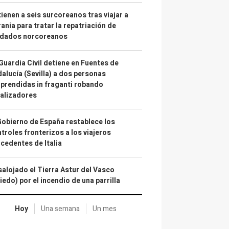
ienen a seis surcoreanos tras viajar a
ania para tratar la repatriación de
ldados norcoreanos
Guardia Civil detiene en Fuentes de
alucía (Sevilla) a dos personas
prendidas in fraganti robando
alizadores
Gobierno de España restablece los
troles fronterizos a los viajeros
cedentes de Italia
alojado el Tierra Astur del Vasco
iedo) por el incendio de una parrilla
Hoy
Una semana
Un mes