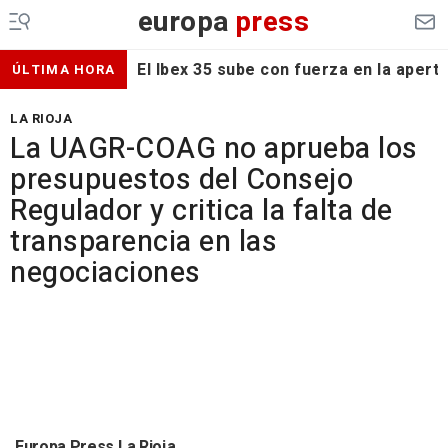
europa
press
El Ibex 35 sube con fuerza en la apert
ÚLTIMA HORA
LA RIOJA
La UAGR-COAG no aprueba los
presupuestos del Consejo
Regulador y critica la falta de
transparencia en las
negociaciones
Europa Press La Rioja