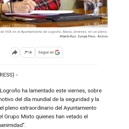
z de VOX en el Ayuntamiento de Logroño, María Jiménez, en un pleno.
- Alberto Ruiz - Europa Press - Archivo
IA
Seguir en
Abrir opciones para compartir
RESS) -
Logroño ha lamentado este viernes, sobre
motivo del día mundial de la seguridad y la
el pleno extraordinario del Ayuntamiento
el Grupo Mixto quienes han vetado el
nanimidad".