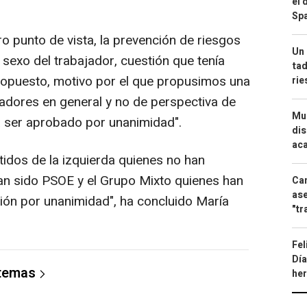
el 
Spa
 punto de vista, la prevención de riesgos
Un 
 sexo del trabajador, cuestión que tenía
tad
 propuesto, motivo por el que propusimos una
ri
jadores en general y no de perspectiva de
Mue
ra ser aprobado por unanimidad".
dis
aca
idos de la izquierda quienes no han
Han sido PSOE y el Grupo Mixto quienes han
Can
ase
ión por unanimidad", ha concluido María
"tr
Fel
Día
 temas
he