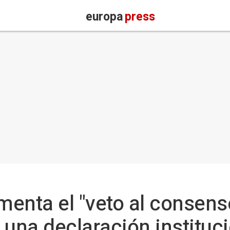
europa
press
enta el "veto al consens
 una declaración instituc