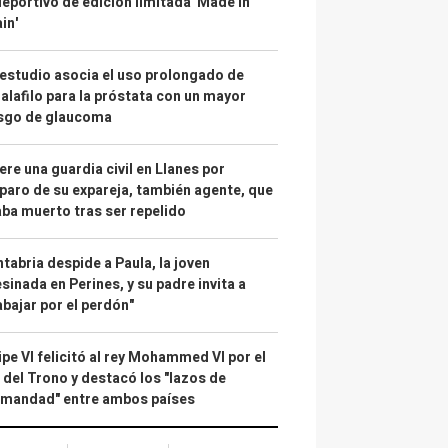
deportivo de edición limitada 'Made in
in'
estudio asocia el uso prolongado de
alafilo para la próstata con un mayor
esgo de glaucoma
re una guardia civil en Llanes por
paro de su expareja, también agente, que
ba muerto tras ser repelido
tabria despide a Paula, la joven
sinada en Perines, y su padre invita a
abajar por el perdón"
ipe VI felicitó al rey Mohammed VI por el
 del Trono y destacó los "lazos de
rmandad" entre ambos países