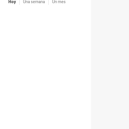
Hoy
Una semana
Un mes