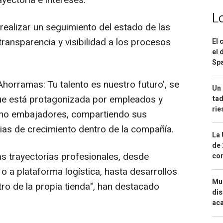
yectoria e intereses.
L
realizar un seguimiento del estado de las
ransparencia y visibilidad a los procesos
El 
el 
Spa
Ahorramas: Tu talento es nuestro futuro', se
Un 
ue está protagonizada por empleados y
tad
ri
mo embajadores, compartiendo sus
rias de crecimiento dentro de la compañía.
La 
de 
tas trayectorias profesionales, desde
com
o a plataforma logística, hasta desarrollos
Mue
ro de la propia tienda", han destacado
dis
aca