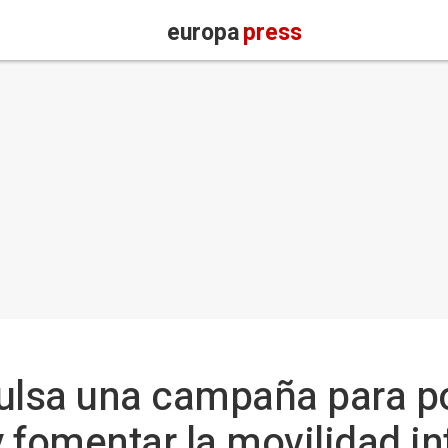
europa
press
lsa una campaña para pon
y fomentar la movilidad in