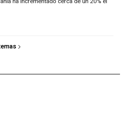
pañía ha incrementado cerca de un 20% el
 temas