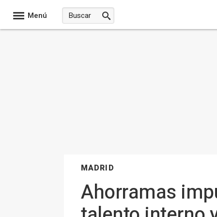
Menú
MADRID
Ahorramas impu
talento interno 