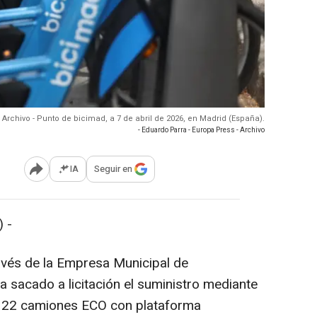
Archivo - Punto de bicimad, a 7 de abril de 2026, en Madrid (España).
- Eduardo Parra - Europa Press - Archivo
IA
Seguir en
Abrir opciones para compartir
 -
avés de la Empresa Municipal de
 sacado a licitación el suministro mediante
de 22 camiones ECO con plataforma