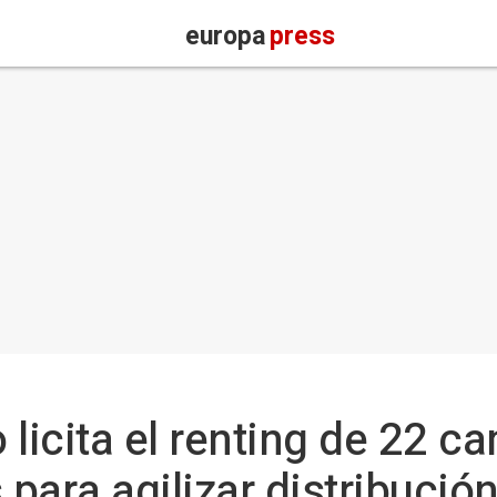
europa
press
 licita el renting de 22 
 para agilizar distribución