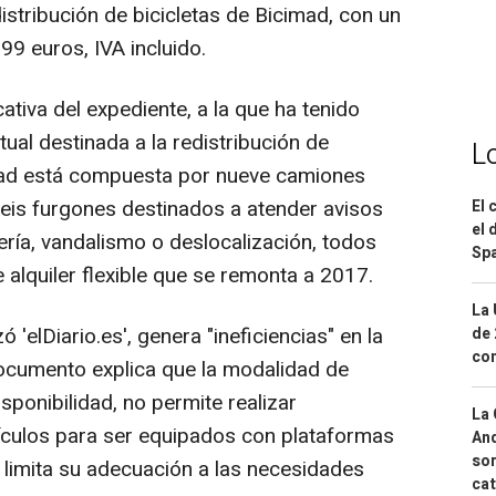
distribución de bicicletas de Bicimad, con un
9 euros, IVA incluido.
ativa del expediente, a la que ha tenido
tual destinada a la redistribución de
L
imad está compuesta por nueve camiones
seis furgones destinados a atender avisos
El 
el 
ería, vandalismo o deslocalización, todos
Spa
e alquiler flexible que se remonta a 2017.
La 
'elDiario.es', genera "ineficiencias" en la
de 
com
 documento explica que la modalidad de
isponibilidad, no permite realizar
La 
ículos para ser equipados con plataformas
And
sor
e limita su adecuación a las necesidades
cat