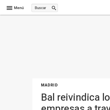
Menú
MADRID
Bal reivindica l
empresas a trav