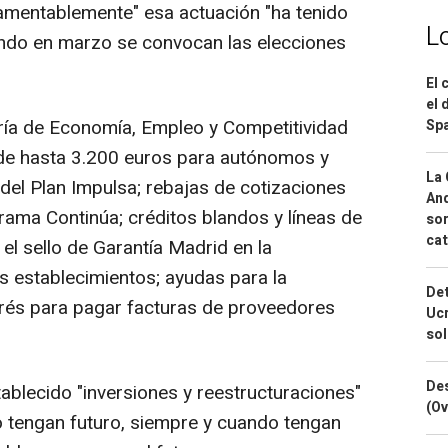
amentablemente" esa actuación "ha tenido
L
ndo en marzo se convocan las elecciones
El 
el 
ría de Economía, Empleo y Competitividad
Spa
 de hasta 3.200 euros para autónomos y
La 
el Plan Impulsa; rebajas de cotizaciones
And
ama Continúa; créditos blandos y líneas de
sor
cat
 el sello de Garantía Madrid en la
s establecimientos; ayudas para la
Det
prés para pagar facturas de proveedores
Ucr
so
Des
blecido "inversiones y reestructuraciones"
(Ov
 tengan futuro, siempre y cuando tengan