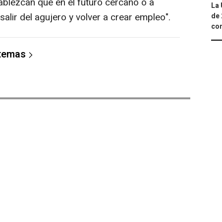
ablezcan que en el futuro cercano o a
La 
lir del agujero y volver a crear empleo".
de 
com
 temas