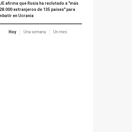
UE afirma que Rusia ha reclutado a "más
28.000 extranjeros de 135 países" para
batir en Ucrania
Hoy
Una semana
Un mes