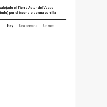
alojado el Tierra Astur del Vasco
iedo) por el incendio de una parrilla
Hoy
Una semana
Un mes