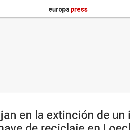
europa
press
an en la extinción de un 
 nave de reciclaje en Loe