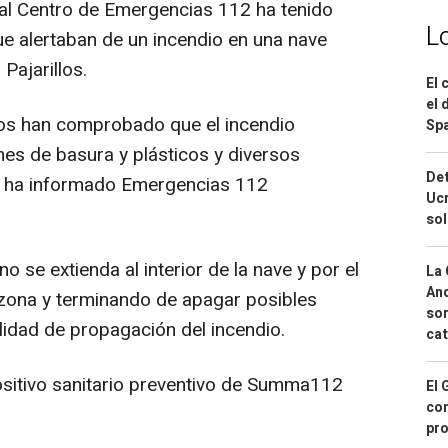
 al Centro de Emergencias 112 ha tenido
L
ue alertaban de un incendio en una nave
Pajarillos.
El 
el 
os han comprobado que el incendio
Spa
es de basura y plásticos y diversos
Det
r, ha informado Emergencias 112
Ucr
so
se extienda al interior de la nave y por el
La 
And
zona y terminando de apagar posibles
sor
lidad de propagación del incendio.
cat
ositivo sanitario preventivo de Summa112
El 
con
pro