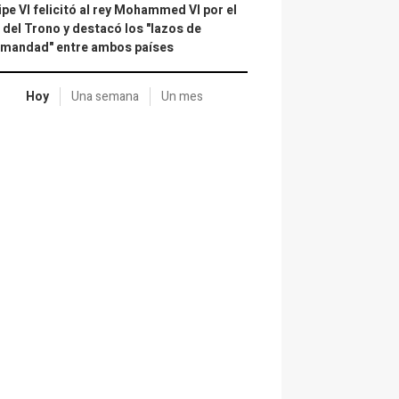
ipe VI felicitó al rey Mohammed VI por el
 del Trono y destacó los "lazos de
rmandad" entre ambos países
Hoy
Una semana
Un mes