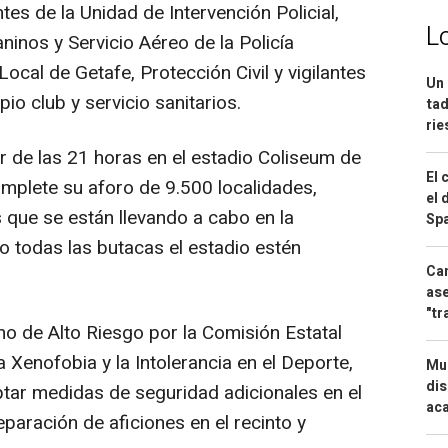
tes de la Unidad de Intervención Policial,
L
ninos y Servicio Aéreo de la Policía
Local de Getafe, Protección Civil y vigilantes
Un 
pio club y servicio sanitarios.
tad
ri
ir de las 21 horas en el estadio Coliseum de
El 
omplete su aforo de 9.500 localidades,
el 
 que se están llevando a cabo en la
Spa
o todas las butacas el estadio estén
Can
ase
"tr
mo de Alto Riesgo por la Comisión Estatal
la Xenofobia y la Intolerancia en el Deporte,
Mue
dis
ptar medidas de seguridad adicionales en el
aca
paración de aficiones en el recinto y