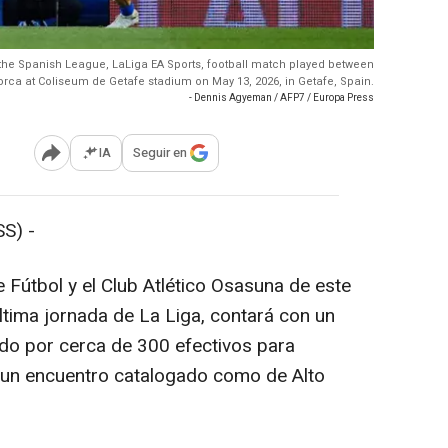
 the Spanish League, LaLiga EA Sports, football match played between
rca at Coliseum de Getafe stadium on May 13, 2026, in Getafe, Spain.
- Dennis Agyeman / AFP7 / Europa Press
IA
Seguir en
Abrir opciones para compartir
S) -
e Fútbol y el Club Atlético Osasuna de este
ltima jornada de La Liga, contará con un
ado por cerca de 300 efectivos para
e un encuentro catalogado como de Alto