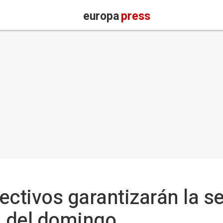
europa
press
ectivos garantizarán la se
 del domingo