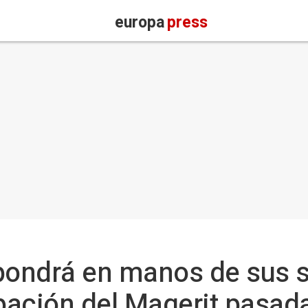
europa
press
ondrá en manos de sus s
upación del Magerit pasad