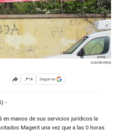
EUROPA PRESS
IA
Seguir en
Abrir opciones para compartir
) -
en manos de sus servicios jurídicos la
citados Magerit una vez que a las 0 horas