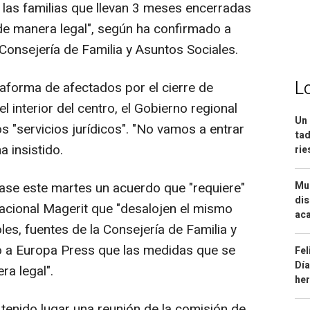
 las familias que llevan 3 meses encerradas
 de manera legal", según ha confirmado a
Consejería de Familia y Asuntos Sociales.
L
lataforma de afectados por el cierre de
 interior del centro, el Gobierno regional
Un 
 "servicios jurídicos". "No vamos a entrar
tad
a insistido.
ri
Mue
se este martes un acuerdo que "requiere"
dis
acional Magerit que "desalojen el mismo
aca
es, fuentes de la Consejería de Familia y
 a Europa Press que las medidas que se
Fel
Día
a legal".
he
 tenido lugar una reunión de la comisión de