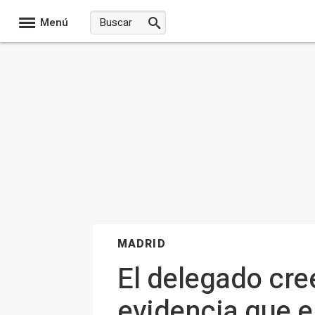
Menú
MADRID
El delegado cree
evidencia que e