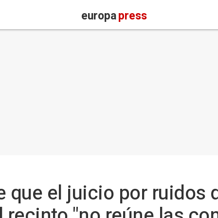
europa
press
 que el juicio por ruidos
l recinto "no reúne las co