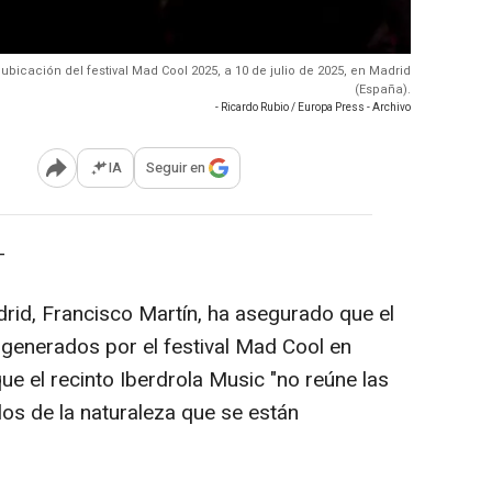
 ubicación del festival Mad Cool 2025, a 10 de julio de 2025, en Madrid
(España).
- Ricardo Rubio / Europa Press - Archivo
IA
Seguir en
Abrir opciones para compartir
-
rid, Francisco Martín, ha asegurado que el
s generados por el festival Mad Cool en
e el recinto Iberdrola Music "no reúne las
os de la naturaleza que se están