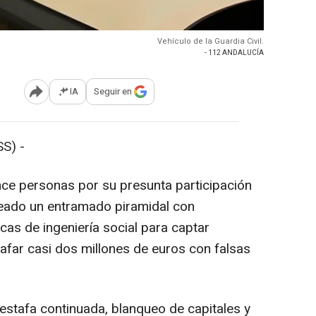
Vehículo de la Guardia Civil.
- 112 ANDALUCÍA
IA
Seguir en
Abrir opciones para compartir
S) -
once personas por su presunta participación
reado un entramado piramidal con
cas de ingeniería social para captar
stafar casi dos millones de euros con falsas
estafa continuada, blanqueo de capitales y