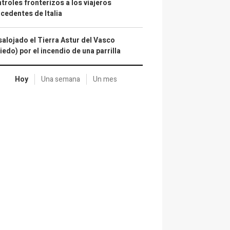
troles fronterizos a los viajeros
cedentes de Italia
alojado el Tierra Astur del Vasco
iedo) por el incendio de una parrilla
Hoy
Una semana
Un mes