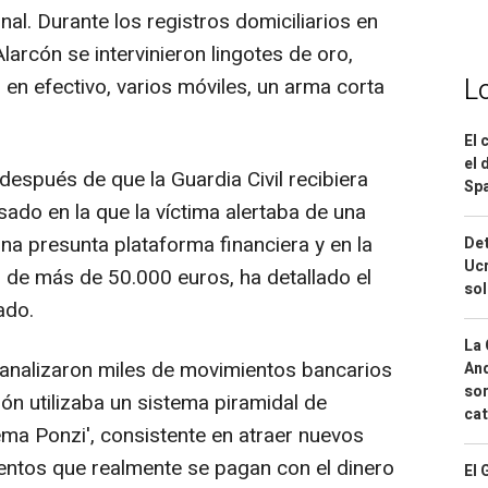
nal. Durante los registros domiciliarios en
arcón se intervinieron lingotes de oro,
L
en efectivo, varios móviles, un arma corta
El 
el 
 después de que la Guardia Civil recibiera
Spa
sado en la que la víctima alertaba de una
na presunta plataforma financiera y en la
Det
Ucr
 de más de 50.000 euros, ha detallado el
so
ado.
La 
 analizaron miles de movimientos bancarios
And
sor
ón utilizaba un sistema piramidal de
cat
ma Ponzi', consistente en atraer nuevos
entos que realmente se pagan con el dinero
El 