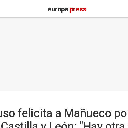
europa
press
so felicita a Mañueco po
 Castilla y León: "Hay otr