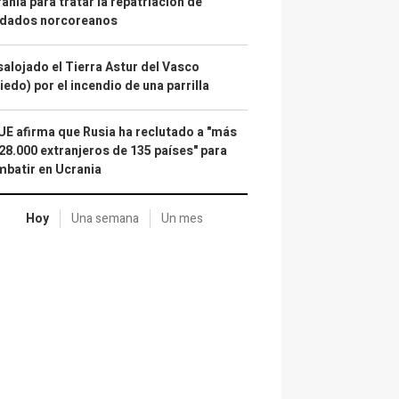
ania para tratar la repatriación de
ldados norcoreanos
alojado el Tierra Astur del Vasco
iedo) por el incendio de una parrilla
UE afirma que Rusia ha reclutado a "más
28.000 extranjeros de 135 países" para
batir en Ucrania
Hoy
Una semana
Un mes