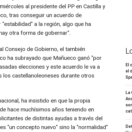
 miércoles al presidente del PP en Castilla y
o, tras conseguir un acuerdo de
"estabilidad" a la región, algo que ha
ay otra forma de gobernar".
 al Consejo de Gobierno, el también
L
ico ha subrayado que Mañueco ganó "por
El 
asadas elecciones y este acuerdo le va a
el 
s los castellanoleoneses durante otros
Spa
La 
And
acional, ha insistido en que la propia
sor
sde hace muchísimos años teniendo en
cat
licitantes de distintas ayudas a través del
s "un concepto nuevo" sino la "normalidad"
Det