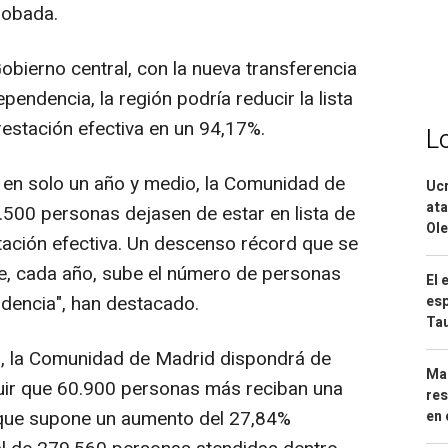
robada.
bierno central, con la nueva transferencia
ependencia, la región podría reducir la lista
estación efectiva en un 94,17%.
L
 en solo un año y medio, la Comunidad de
Ucr
ata
500 personas dejasen de estar en lista de
Ole
ación efectiva. Un descenso récord que se
ue, cada año, sube el número de personas
El 
ndencia", han destacado.
esp
Ta
7, la Comunidad de Madrid dispondrá de
Mar
uir que 60.900 personas más reciban una
res
 que supone un aumento del 27,84%
en 