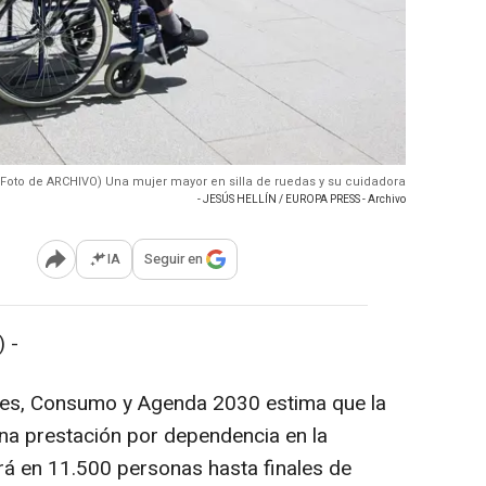
 (Foto de ARCHIVO) Una mujer mayor en silla de ruedas y su cuidadora
- JESÚS HELLÍN / EUROPA PRESS - Archivo
IA
Seguir en
Abrir opciones para compartir
 -
ales, Consumo y Agenda 2030 estima que la
una prestación por dependencia en la
á en 11.500 personas hasta finales de