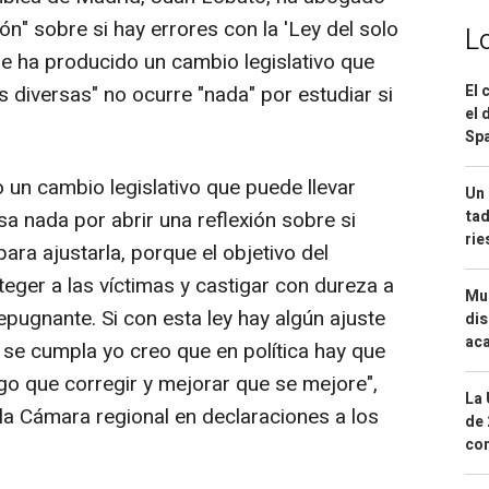
ión" sobre si hay errores con la 'Ley del solo
L
 se ha producido un cambio legislativo que
El 
s diversas" no ocurre "nada" por estudiar si
el 
Spa
 un cambio legislativo que puede llevar
Un 
tad
sa nada por abrir una reflexión sobre si
ri
ra ajustarla, porque el objetivo del
eger a las víctimas y castigar con dureza a
Mue
pugnante. Si con esta ley hay algún ajuste
dis
aca
 se cumpla yo creo que en política hay que
algo que corregir y mejorar que se mejore",
La 
 la Cámara regional en declaraciones a los
de 
com