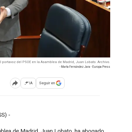
El portavoz del PSOE en la Asamblea de Madrid, Juan Lobato. Archivo.
- Marta Fernández Jara - Europa Press
IA
Seguir en
Abrir opciones para compartir
S) -
mblea de Madrid, Juan Lobato, ha abogado