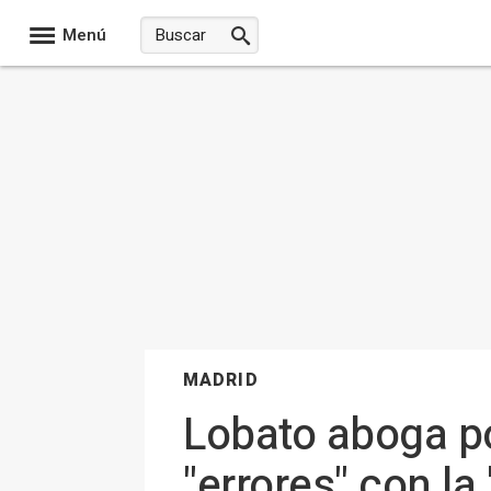
Menú
MADRID
Lobato aboga por
"errores" con la 