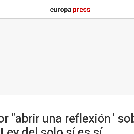
europa
press
 "abrir una reflexión" so
'Ley del solo sí es sí'