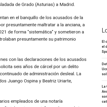
ladada de Grado (Asturias) a Madrid.
entan en el banquillo de los acusados de la
or presuntamente maltratar a la anciana, a
L
021 de forma "sistemática" y sometieron a
ontrolaban presuntamente su patrimonio
El 
el 
Spa
iernes con las declaraciones de los acusados
Det
solicita seis años de cárcel por un delito
Ucr
 continuado de administración desleal. La
so
dos Juango Ospina y Beatriz Uriarte,
La 
And
sor
arios empleados de una notaría
cat