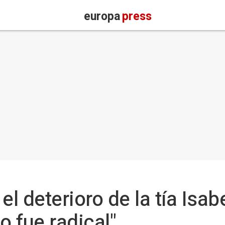
europa
press
el deterioro de la tía Isab
o fue radical"