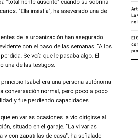
ba "totalmente ausente" cuando su sobrina
Art
arios. "Ella insistía", ha aseverado una de
La 
nol
sidentes de la urbanización han asegurado
El 
con
 evidente con el paso de las semanas. "A los
pro
perdida. Se veía que le pasaba algo. El
o una de las testigos.
l principio Isabel era una persona autónoma
na conversación normal, pero poco a poco
idad y fue perdiendo capacidades.
ue en varias ocasiones la vio dirigirse al
ón, situado en el garaje. "La vi varias
 y con zapatillas de casa", ha señalado