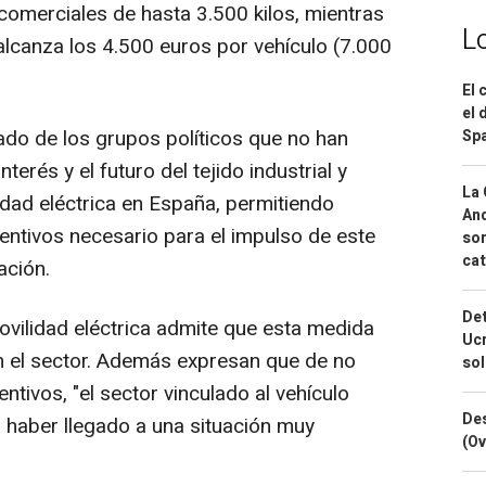
comerciales de hasta 3.500 kilos, mientras
L
alcanza los 4.500 euros por vehículo (7.000
El 
el 
stado de los grupos políticos que no han
Spa
nterés y el futuro del tejido industrial y
La 
idad eléctrica en España, permitiendo
And
entivos necesario para el impulso de este
sor
cat
ación.
Det
ovilidad eléctrica admite que esta medida
Ucr
n el sector. Además expresan que de no
so
ntivos, "el sector vinculado al vehículo
Des
a haber llegado a una situación muy
(Ov