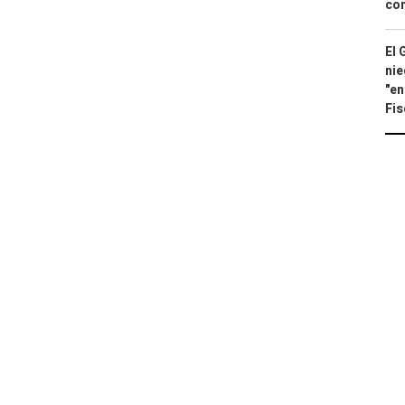
con
El 
nie
"en
Fis