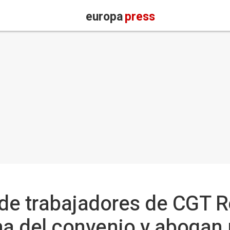
europa
press
de trabajadores de CGT R
ma del convenio y abogan