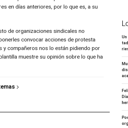
es en días anteriores, por lo que es, a su
L
resto de organizaciones sindicales no
Un 
oponerles convocar acciones de protesta
tad
as y compañeros nos lo están pidiendo por
ri
plantilla muestre su opinión sobre lo que ha
Mue
dis
aca
 temas
Fel
Día
he
Pod
org