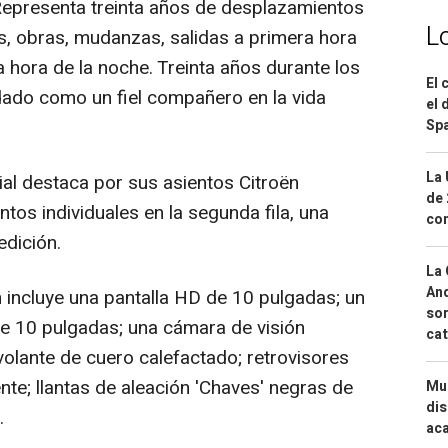
"Representa treinta años de desplazamientos
L
s, obras, mudanzas, salidas a primera hora
 hora de la noche. Treinta años durante los
El 
idado como un fiel compañero en la vida
el 
Spa
La 
cial destaca por sus asientos Citroën
de 
os individuales en la segunda fila, una
com
edición.
La 
And
n incluye una pantalla HD de 10 pulgadas; un
sor
de 10 pulgadas; una cámara de visión
cat
volante de cuero calefactado; retrovisores
nte; llantas de aleación 'Chaves' negras de
Mue
dis
.
aca