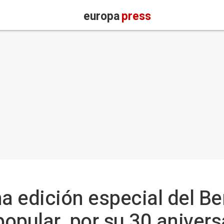
europa
press
a edición especial del Be
opular, por su 30 anivers