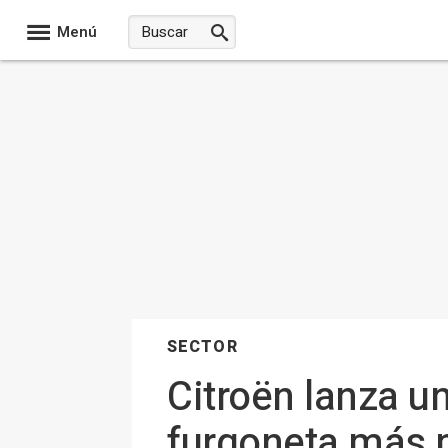
Menú
SECTOR
Citroën lanza un
furgoneta más p