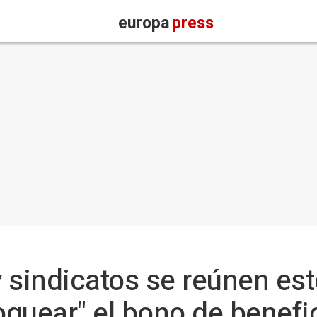
europa
press
y sindicatos se reúnen es
loquear" el bono de benefi