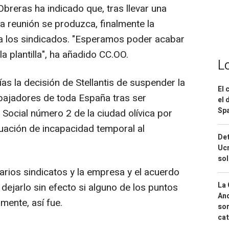
reras ha indicado que, tras llevar una
a reunión se produzca, finalmente la
 a los sindicados. "Esperamos poder acabar
a plantilla", ha añadido CC.OO.
L
as la decisión de Stellantis de suspender la
El 
bajadores de toda España tras ser
el 
Spa
Social número 2 de la ciudad olívica por
tuación de incapacidad temporal al
Det
Ucr
so
arios sindicatos y la empresa y el acuerdo
La 
 dejarlo sin efecto si alguno de los puntos
And
lmente, así fue.
sor
cat