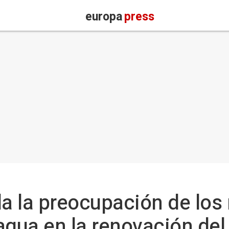
europa
press
a la preocupación de los
 agua en la renovación del