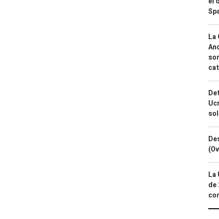
el 
Spa
La 
And
sor
cat
Det
Ucr
so
Des
(Ov
La 
de 
com