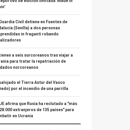
deportivo de edición limitada 'Made in
in'
Guardia Civil detiene en Fuentes de
alucía (Sevilla) a dos personas
prendidas in fraganti robando
alizadores
ienen a seis surcoreanos tras viajar a
ania para tratar la repatriación de
ldados norcoreanos
alojado el Tierra Astur del Vasco
iedo) por el incendio de una parrilla
UE afirma que Rusia ha reclutado a "más
28.000 extranjeros de 135 países" para
batir en Ucrania