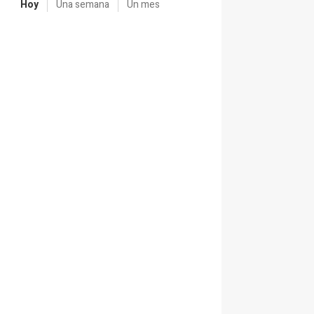
Hoy
Una semana
Un mes