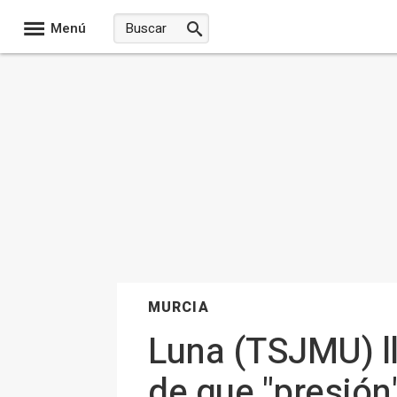
Menú
MURCIA
Luna (TSJMU) lla
de que "presión"