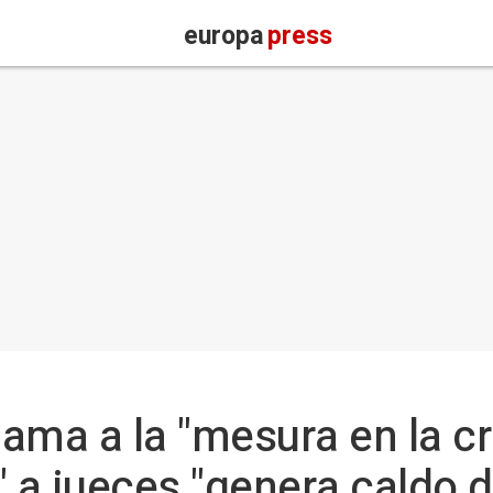
europa
press
ma a la "mesura en la crít
 a jueces "genera caldo d