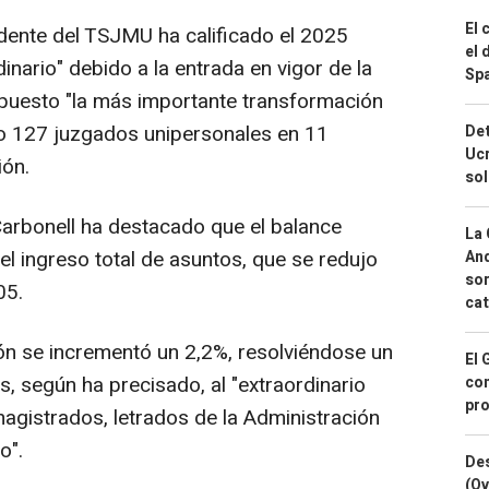
El 
idente del TSJMU ha calificado el 2025
el 
nario" debido a la entrada en vigor de la
Spa
puesto "la más importante transformación
ndo 127 juzgados unipersonales en 11
Det
Ucr
ión.
so
 Carbonell ha destacado que el balance
La 
 el ingreso total de asuntos, que se redujo
And
sor
05.
cat
ión se incrementó un 2,2%, resolviéndose un
El 
s, según ha precisado, al "extraordinario
con
pro
magistrados, letrados de la Administración
o".
Des
(Ov