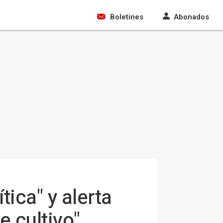
Boletines
Abonados
ica" y alerta
e cultivo"