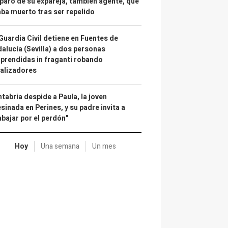
paro de su expareja, también agente, que
ba muerto tras ser repelido
Guardia Civil detiene en Fuentes de
alucía (Sevilla) a dos personas
prendidas in fraganti robando
alizadores
tabria despide a Paula, la joven
sinada en Perines, y su padre invita a
abajar por el perdón"
Hoy
Una semana
Un mes