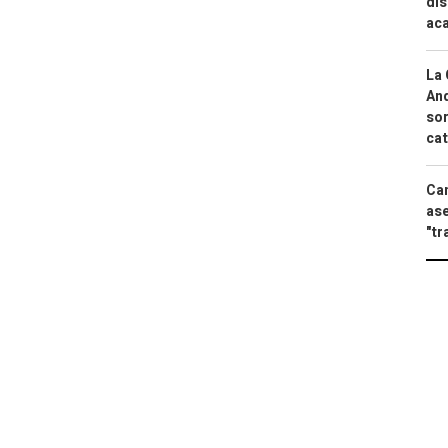
dis
aca
La 
And
sor
cat
Can
ase
"tr