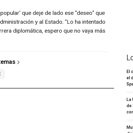
 'popular' que deje de lado ese "deseo" que
 Administración y al Estado. "Lo ha intentado
rrera diplomática, espero que no vaya más
L
 temas
El 
E
el 
Spa
La 
de 
com
Mue