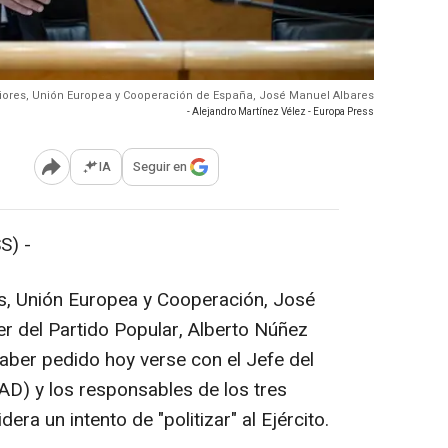
eriores, Unión Europea y Cooperación de España, José Manuel Albares
- Alejandro Martínez Vélez - Europa Press
IA
Seguir en
Abrir opciones para compartir
S) -
es, Unión Europea y Cooperación, José
der del Partido Popular, Alberto Núñez
haber pedido hoy verse con el Jefe del
) y los responsables de los tres
era un intento de "politizar" al Ejército.