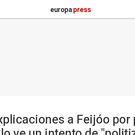
europa
press
xplicaciones a Feijóo por 
o ve un intento de "politiz