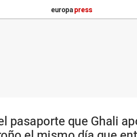
europa
press
el pasaporte que Ghali ap
roño el mismo día que en