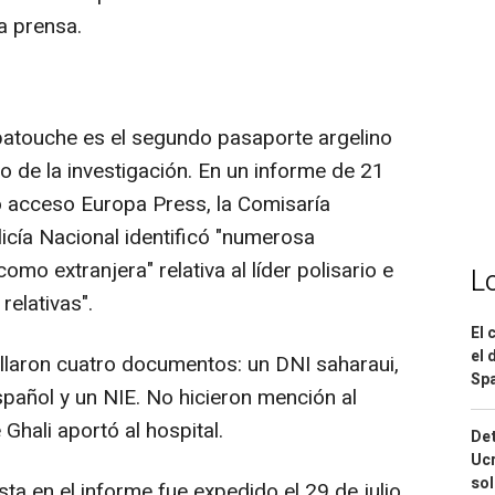
la prensa.
atouche es el segundo pasaporte argelino
co de la investigación. En un informe de 21
do acceso Europa Press, la Comisaría
icía Nacional identificó "numerosa
mo extranjera" relativa al líder polisario e
L
elativas".
El 
el 
allaron cuatro documentos: un DNI saharaui,
Spa
spañol y un NIE. No hicieron mención al
hali aportó al hospital.
Det
Ucr
so
sta en el informe fue expedido el 29 de julio