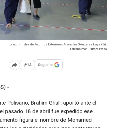
La exministra de Asuntos Exteriores Arancha González Laya (3i).
- Fabián Simón - Europa Press
IA
Seguir en
Abrir opciones para compartir
S) -
nte Polisario, Brahim Ghali, aportó ante el
el pasado 18 de abril fue expedido ese
ocumento figura el nombre de Mohamed