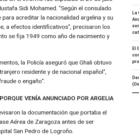
Mustafa Sidi Mohamed. "Según el consulado
La 
 para acreditar la nacionalidad argelina y su
And
sor
, a efectos identificativos", precisaron los
cat
nto se fija 1949 como año de nacimiento y
El 
con
pro
mentos, la Policía aseguró que Ghali obtuvo
tranjero residente y de nacional español",
Des
 fraude o engaño".
(Ov
 PORQUE VENÍA ANUNCIADO POR ARGELIA
evisaron la documentación que portaba el
a Base Aérea de Zaragoza antes de ser
spital San Pedro de Logroño.