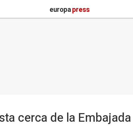
europa
press
ista cerca de la Embajad