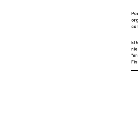
Pod
org
con
El 
nie
"en
Fis