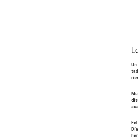
L
Un 
tad
ri
Mue
dis
aca
Fel
Día
he