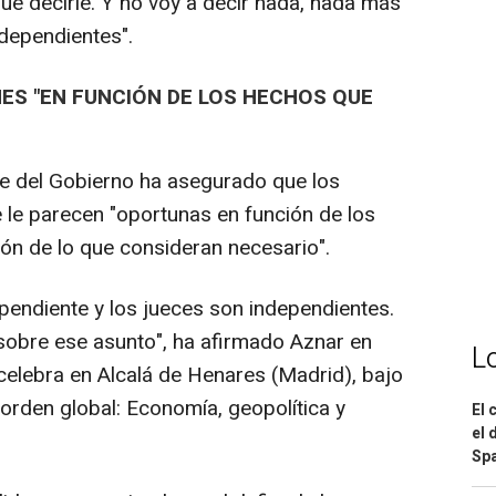
e decirle. Y no voy a decir nada, nada más
dependientes".
ES "EN FUNCIÓN DE LOS HECHOS QUE
te del Gobierno ha asegurado que los
 le parecen "oportunas en función de los
ón de lo que consideran necesario".
endiente y los jueces son independientes.
sobre ese asunto", ha afirmado Aznar en
L
celebra en Alcalá de Henares (Madrid), bajo
orden global: Economía, geopolítica y
El 
el 
Spa