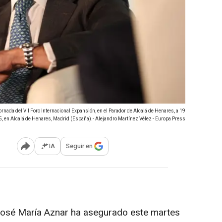
rnada del VII Foro Internacional Expansión, en el Parador de Alcalá de Henares, a 19
, en Alcalá de Henares, Madrid (España).- Alejandro Martínez Vélez - Europa Press
IA
Seguir en
Abrir opciones para compartir
)
José María Aznar ha asegurado este martes