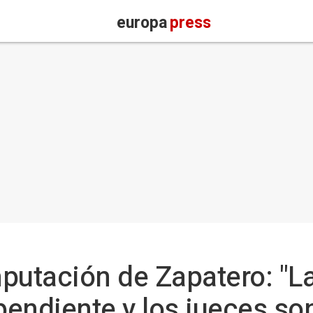
europa
press
mputación de Zapatero: "L
endiente y los jueces so