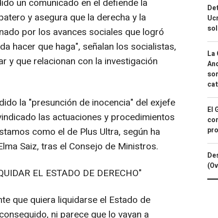
ido un comunicado en el defiende la
Det
patero y asegura que la derecha y la
Ucr
so
nado por los avances sociales que logró
a hacer que haga", señalan los socialistas,
La 
r y que relacionan con la investigación
And
sor
cat
do la "presunción de inocencia" del exjefe
El 
eivindicado las actuaciones y procedimientos
con
éstamos como el de Plus Ultra, según ha
pro
Elma Saiz, tras el Consejo de Ministros.
Des
(Ov
QUIDAR EL ESTADO DE DERECHO"
e que quiera liquidarse el Estado de
conseguido, ni parece que lo vayan a