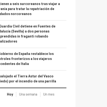
ienen a seis surcoreanos tras viajar a
ania para tratar la repatriación de
ldados norcoreanos
Guardia Civil detiene en Fuentes de
alucía (Sevilla) a dos personas
prendidas in fraganti robando
alizadores
Gobierno de España restablece los
troles fronterizos a los viajeros
cedentes de Italia
alojado el Tierra Astur del Vasco
iedo) por el incendio de una parrilla
Hoy
Una semana
Un mes