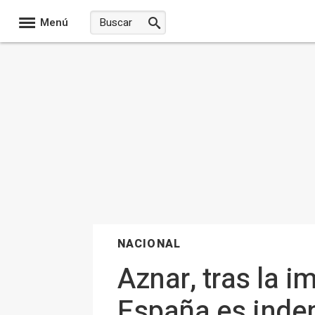
Menú
NACIONAL
Aznar, tras la i
España es indep