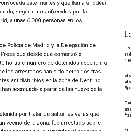
convocada este martes y que llama a rodear
reunido, según datos ofrecidos por la
rid, a unas 6.000 personas en los
L
de Policía de Madrid y la Delegación del
Un 
a Press que desde que comenzó el
tad
ri
1.30 horas el número de detenidos ascendía a
de los arrestados han sido detenidos tras
El 
ntes antidisturbios en la zona de Neptuno
el 
Spa
 han acentuado a partir de las nueve de la
Can
ase
tenida por tratar de saltar las vallas que
"tr
un vecino de la zona, fue arrestado sobre
Mue