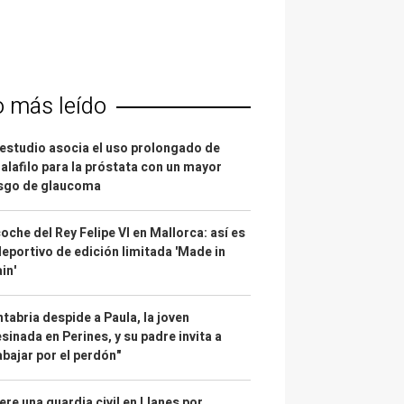
o más leído
estudio asocia el uso prolongado de
alafilo para la próstata con un mayor
esgo de glaucoma
coche del Rey Felipe VI en Mallorca: así es
deportivo de edición limitada 'Made in
in'
tabria despide a Paula, la joven
sinada en Perines, y su padre invita a
abajar por el perdón"
re una guardia civil en Llanes por